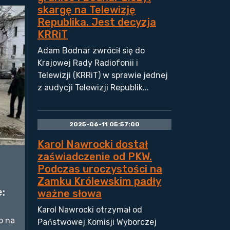
skargę na Telewizję
Republika. Jest decyzja
KRRiT
Adam Bodnar zwrócił się do
Krajowej Rady Radiofonii i
Telewizji (KRRiT) w sprawie jednej
z audycji Telewizji Republik...
2025-06-11 05:57:00
Karol Nawrocki dostał
zaświadczenie od PKW.
Podczas uroczystości na
Zamku Królewskim padły
:
ważne słowa
Karol Nawrocki otrzymał od
o na
Państwowej Komisji Wyborczej