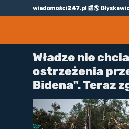
wiadomości
247
.pl 📰🌎 Błyskaw
Władze nie chcia
ostrzeżenia prz
Bidena". Teraz z