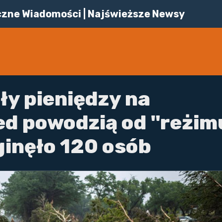
iczne Wiadomości | Najświeższe Newsy
ły pieniędzy na
ed powodzią od "reżim
ginęło 120 osób