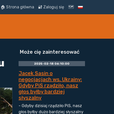
🏠 Strona główna
🔐 Zaloguj się
🗺️
Może cię zainteresować
u
2025-02-18 06:10:00
Jacek Sasin o
negocjacjach ws. Ukrainy:
Gdyby PiS rządziło, nasz
głos byłby bardziej
słyszalny
- Gdyby dzisiaj rządziło PiS, nasz
głos byłby dużo bardziej słyszalny