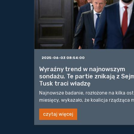
2025-06-03 08:54:00
Wyraźny trend w najnowszym
sondażu. Te partie znikają z Sej
Tusk traci władzę
Najnowsze badanie, rozłożone na kilka os
miesięcy, wykazało, że koalicja rządząca m
czytaj więcej