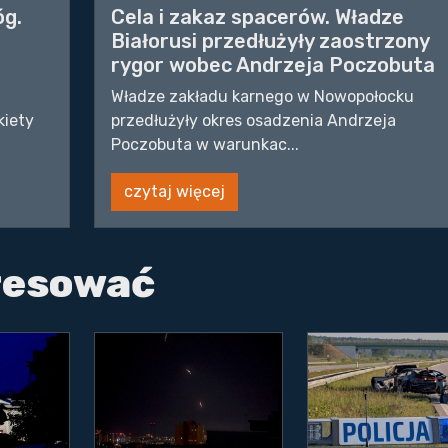
óg.
Cela i zakaz spacerów. Władze
Białorusi przedłużyły zaostrzony
rygor wobec Andrzeja Poczobuta
Władze zakładu karnego w Nowopołocku
kiety
przedłużyły okres osadzenia Andrzeja
Poczobuta w warunkac...
czytaj więcej
eresować