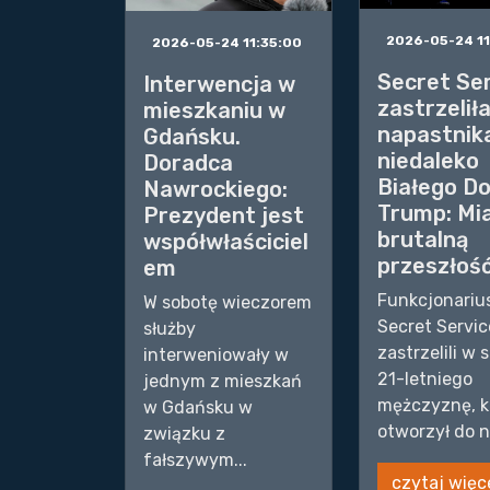
2026-05-24 11
2026-05-24 11:35:00
Secret Se
Interwencja w
zastrzelił
mieszkaniu w
napastnik
Gdańsku.
niedaleko
Doradca
Białego D
Nawrockiego:
Trump: Mia
Prezydent jest
brutalną
współwłaściciel
przeszłoś
em
Funkcjonariu
W sobotę wieczorem
Secret Servic
służby
zastrzelili w 
interweniowały w
21-letniego
jednym z mieszkań
mężczyznę, k
w Gdańsku w
otworzył do n.
związku z
fałszywym...
czytaj więc