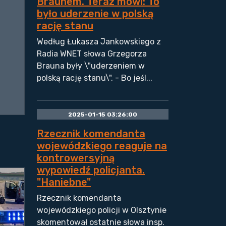
Braunem. Teraz mówi: To
było uderzenie w polską
rację stanu
Według Łukasza Jankowskiego z
Radia WNET słowa Grzegorza
Brauna były \"uderzeniem w
polską rację stanu\". - Bo jeśl...
2025-01-15 03:26:00
Rzecznik komendanta
wojewódzkiego reaguje na
kontrowersyjną
wypowiedź policjanta.
"Haniebne"
Rzecznik komendanta
wojewódzkiego policji w Olsztynie
skomentował ostatnie słowa insp.