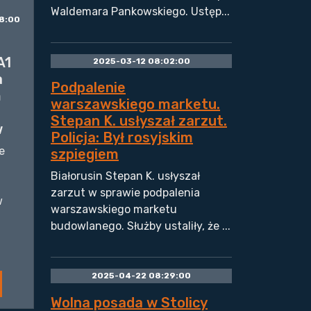
Waldemara Pankowskiego. Ustęp...
8:00
A1
2025-03-12 08:02:00
a
Podpalenie
m
warszawskiego marketu.
Stepan K. usłyszał zarzut.
w
Policja: Był rosyjskim
e
szpiegiem
Białorusin Stepan K. usłyszał
zarzut w sprawie podpalenia
w
warszawskiego marketu
budowlanego. Służby ustaliły, że ...
2025-04-22 08:29:00
Wolna posada w Stolicy