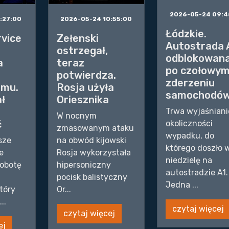
2026-05-24 09:4
2026-05-24 10:55:00
:27:00
Łódzkie.
Zełenski
rvice
Autostrada 
ostrzegał,
a
odblokowan
teraz
a
po czołowy
potwierdza.
zderzeniu
Rosja użyła
omu.
samochodó
Oriesznika
ł
Trwa wyjaśniani
W nocnym
ć
okoliczności
zmasowanym ataku
wypadku, do
na obwód kijowski
sze
którego doszło 
Rosja wykorzystała
e
niedzielę na
hipersoniczny
sobotę
autostradzie A1.
pocisk balistyczny
Jedna ...
Or...
tóry
..
czytaj więcej
czytaj więcej
ej