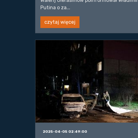
Walerij Gierasimow poinformował Władimi
Putina o za...
czytaj więcej
2025-04-05 02:49:00