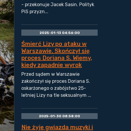
- przekonuje Jacek Sasin. Polityk
PiS przyzn...
2025-01-13 04:56:00
Śmierć Lizy po ataku w
Warszawie. Skończył się
proces Doriana S. Wiemy,
kiedy zapadnie wyrok
Przed sądem w Warszawie
zakończył się proces Doriana S.
oskarżonego o zabójstwo 25-
letniej Lizy na tle seksualnym ...
2025-01-30 08:58:00
Nie żyje gwiazda muzyki i