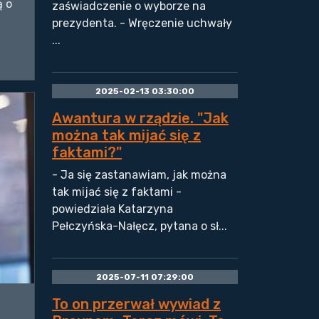
ą o
zaświadczenie o wyborze na
prezydenta. - Wręczenie uchwały
...
2025-02-13 03:30:00
Awantura w rządzie. "Jak
można tak mijać się z
faktami?"
- Ja się zastanawiam, jak można
tak mijać się z faktami -
powiedziała Katarzyna
Pełczyńska-Nałęcz, pytana o sł...
2025-07-11 07:29:00
To on przerwał wywiad z