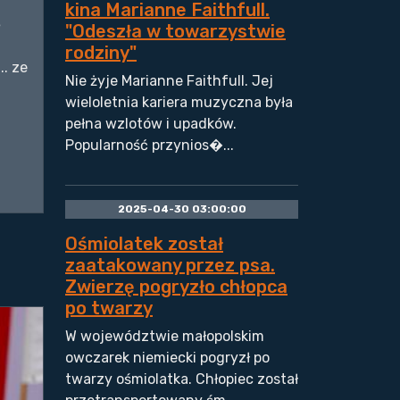
kina Marianne Faithfull.
ę
"Odeszła w towarzystwie
rodziny"
.. ze
Nie żyje Marianne Faithfull. Jej
wieloletnia kariera muzyczna była
pełna wzlotów i upadków.
Popularność przynios�...
2025-04-30 03:00:00
Ośmiolatek został
zaatakowany przez psa.
Zwierzę pogryzło chłopca
po twarzy
W województwie małopolskim
owczarek niemiecki pogryzł po
twarzy ośmiolatka. Chłopiec został