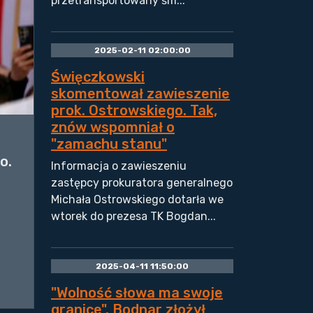
przetransportowany śm...
2025-02-11 02:00:00
Święczkowski
skomentował zawieszenie
prok. Ostrowskiego. Tak,
znów wspomniał o
"zamachu stanu"
o.
Informacja o zawieszeniu
zastępcy prokuratora generalnego
Michała Ostrowskiego dotarła we
wtorek do prezesa TK Bogdan...
2025-04-11 11:50:00
"Wolność słowa ma swoje
granice". Bodnar złożył