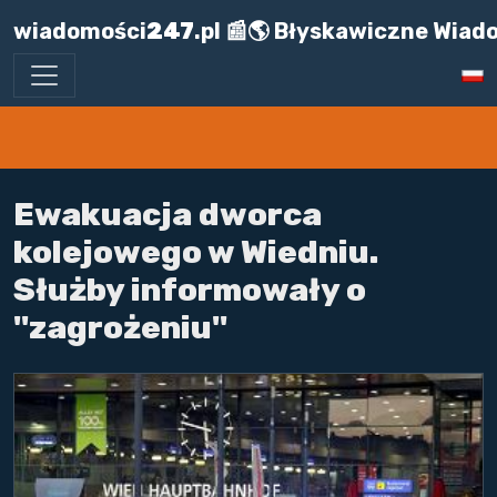
wiadomości
247
.pl 📰🌎 Błyskawiczne Wiad
Ewakuacja dworca
kolejowego w Wiedniu.
Służby informowały o
"zagrożeniu"