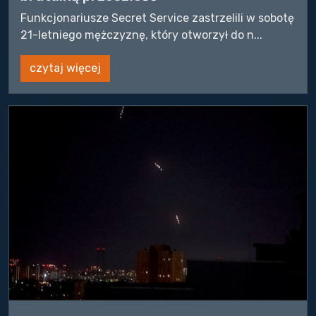
Funkcjonariusze Secret Service zastrzelili w sobotę
21-letniego mężczyznę, który otworzył do n...
czytaj więcej