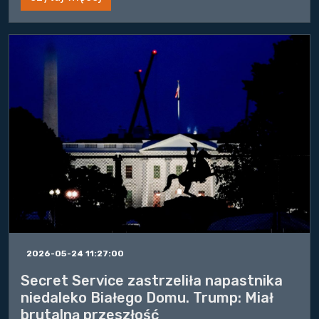
2026-05-24 11:27:00
Secret Service zastrzeliła napastnika
niedaleko Białego Domu. Trump: Miał
brutalną przeszłość