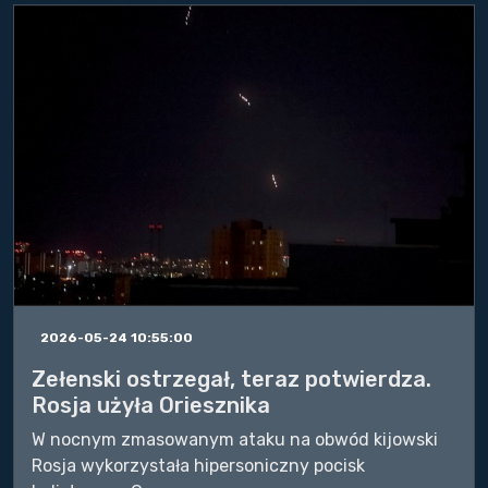
2026-05-24 10:55:00
Zełenski ostrzegał, teraz potwierdza.
Rosja użyła Oriesznika
W nocnym zmasowanym ataku na obwód kijowski
Rosja wykorzystała hipersoniczny pocisk