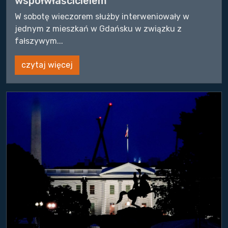
współwłaścicielem
W sobotę wieczorem służby interweniowały w
jednym z mieszkań w Gdańsku w związku z
fałszywym...
czytaj więcej