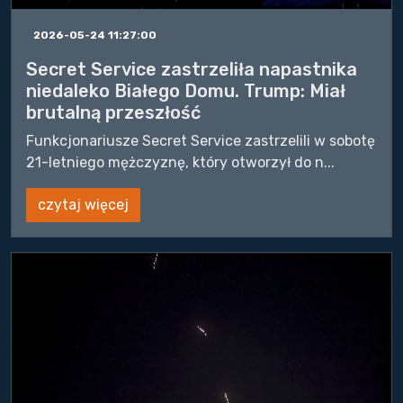
2026-05-24 11:27:00
Secret Service zastrzeliła napastnika
niedaleko Białego Domu. Trump: Miał
brutalną przeszłość
Funkcjonariusze Secret Service zastrzelili w sobotę
21-letniego mężczyznę, który otworzył do n...
czytaj więcej