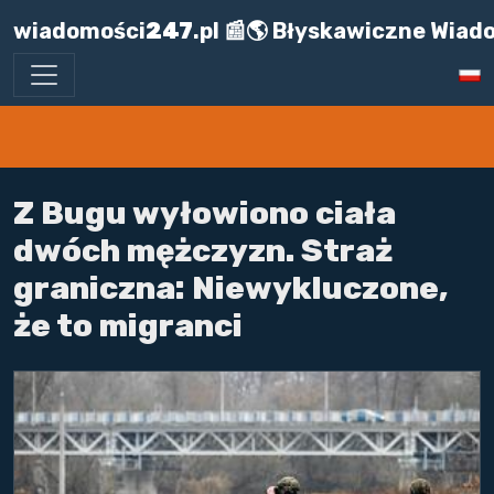
wiadomości
247
.pl 📰🌎 Błyskawiczne Wiad
Z Bugu wyłowiono ciała
dwóch mężczyzn. Straż
graniczna: Niewykluczone,
że to migranci