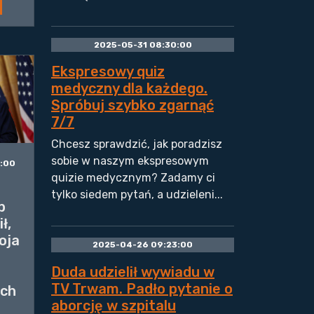
2025-05-31 08:30:00
Ekspresowy quiz
medyczny dla każdego.
Spróbuj szybko zgarnąć
7/7
Chcesz sprawdzić, jak poradzisz
sobie w naszym ekspresowym
0:00
quizie medycznym? Zadamy ci
tylko siedem pytań, a udzieleni...
b
ł,
oja
2025-04-26 09:23:00
Duda udzielił wywiadu w
TV Trwam. Padło pytanie o
ych
aborcję w szpitalu