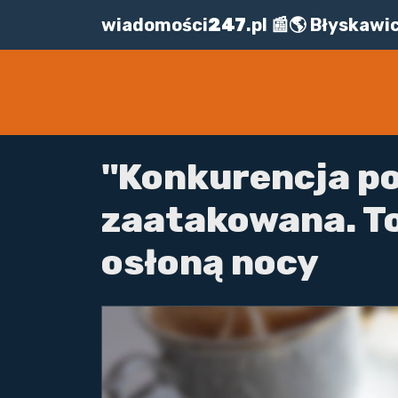
wiadomości
247
.pl 📰🌎 Błyskaw
"Konkurencja po
zaatakowana. To
osłoną nocy