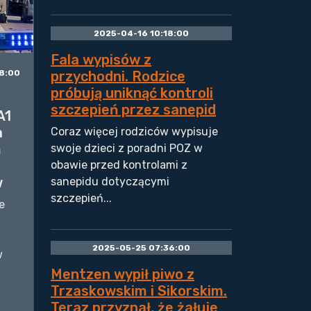
2025-04-16 10:18:00
Fala wypisów z
8:00
przychodni. Rodzice
próbują uniknąć kontroli
szczepień przez sanepid
A1
a
Coraz więcej rodziców wypisuje
m
swoje dzieci z poradni POZ w
obawie przed kontrolami z
w
sanepidu dotyczącymi
szczepień...
e
2025-05-25 07:36:00
w
Mentzen wypił piwo z
Trzaskowskim i Sikorskim.
Teraz przyznał, że żałuje