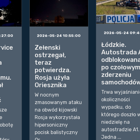
2026-05-24 09:4
2026-05-24 10:55:00
:27:00
Łódzkie.
Zełenski
rvice
Autostrada 
ostrzegał,
a
odblokowan
teraz
a
po czołowy
potwierdza.
zderzeniu
Rosja użyła
omu.
samochodó
Oriesznika
ł
Trwa wyjaśniani
W nocnym
ć
okoliczności
zmasowanym ataku
wypadku, do
na obwód kijowski
sze
którego doszło 
Rosja wykorzystała
e
niedzielę na
hipersoniczny
sobotę
autostradzie A1.
pocisk balistyczny
Jedna ...
Or...
tóry