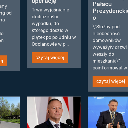
operację
Pałacu
nany
Trwa wyjaśnianie
Prezydencki
ng od
okoliczności
o
 na
wypadku, do
\"Służby pod
którego doszło w
do
nieobecność
piątek po południu w
en
domowników
Odolanowie w p...
wyważyły drzwi 
weszły do
czytaj więcej
ej
mieszkania\" -
poinformował w .
czytaj więcej