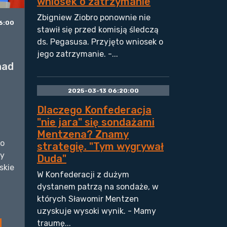
wniosek o zatrzymanie
Zbigniew Ziobro ponownie nie
6:00
stawił się przed komisją śledczą
ds. Pegasusa. Przyjęto wniosek o
o
jego zatrzymanie. -...
nad
.
2025-03-13 06:20:00
Dlaczego Konfederacja
"nie jara" się sondażami
Mentzena? Znamy
go
strategię. "Tym wygrywał
ry
Duda"
skie
W Konfederacji z dużym
dystanem patrzą na sondaże, w
których Sławomir Mentzen
uzyskuje wysoki wynik. - Mamy
traumę...