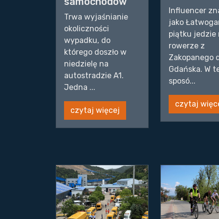
samochodów
Influencer z
Trwa wyjaśnianie
jako Łatwoga
okoliczności
piątku jedzie
wypadku, do
rowerze z
którego doszło w
Zakopanego 
niedzielę na
Gdańska. W t
autostradzie A1.
sposó...
Jedna ...
czytaj więc
czytaj więcej