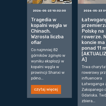
2026-05-23 10:02:00
2026-05-23 0
Tragedia w
Łatwogan
kopalni węgla w
przemierz
Chinach.
Polskę na
Wzrosła liczba
rowerze. 
ofiar
koncie ma 
ponad 11 m
Co najmniej 82
[AKTUALI
górników zginęło w
A]
wyniku eksplozji w
kopalni węgla w
Trwa charyt
prowincji Shanxi w
rowerowy prz
półno...
influencera
Łatwoganga 
czytaj więcej
Zakopanego 
Gdańska. Twó
zbiera...