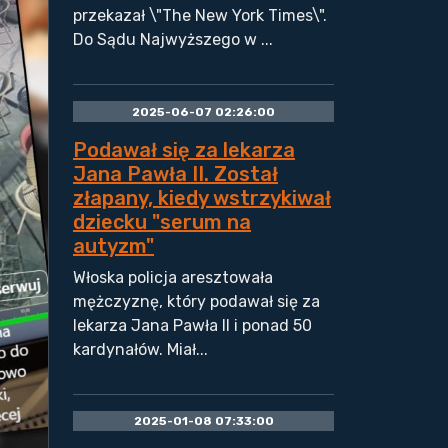
przekazał \"The New York Times\".
Do Sądu Najwyższego w ...
2025-06-07 02:26:00
Podawał się za lekarza
Jana Pawła II. Został
złapany, kiedy wstrzykiwał
dziecku "serum na
autyzm"
Włoska policja aresztowała
mężczyznę, który podawał się za
lekarza Jana Pawła II i ponad 50
kardynałów. Miał...
2025-01-08 07:33:00