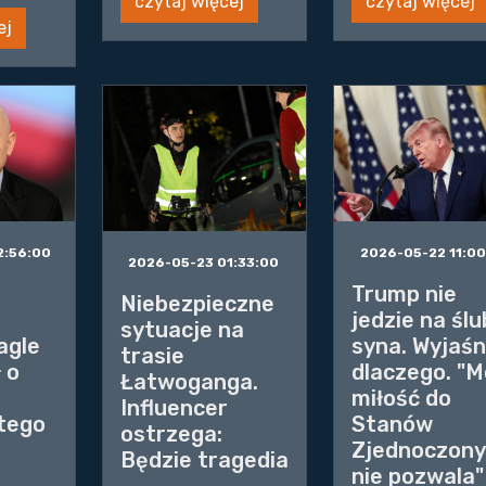
czytaj więcej
czytaj więcej
ej
2:56:00
2026-05-22 11:0
2026-05-23 01:33:00
Trump nie
Niebezpieczne
jedzie na ślu
sytuacje na
agle
syna. Wyjaśni
trasie
 o
dlaczego. "M
Łatwoganga.
miłość do
Influencer
 tego
Stanów
ostrzega:
Zjednoczon
Będzie tragedia
nie pozwala"