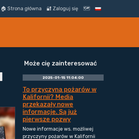
🏠 Strona główna
🔐 Zaloguj się
🗺️
Może cię zainteresować
d
2025-01-15 11:04:00
To przyczyna pożarów w
Kalifornii? Media
przekazały nowe
informacje. Są już
pierwsze pozwy
Nowe informacje ws. możliwej
przyczyny pożarów w Kalifornii