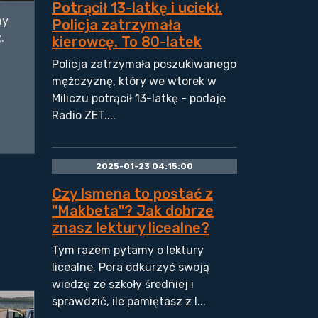
Potrącił 13-latkę i uciekł.
my
Policja zatrzymała
.
kierowcę. To 80-latek
Policja zatrzymała poszukiwanego
mężczyznę, który we wtorek w
Miliczu potrącił 13-latkę - podaje
Radio ZET....
2025-01-23 04:15:00
Czy Ismena to postać z
"Makbeta"? Jak dobrze
znasz lektury licealne?
Tym razem pytamy o lektury
licealne. Pora odkurzyć swoją
wiedzę ze szkoły średniej i
sprawdzić, ile pamiętasz z l...