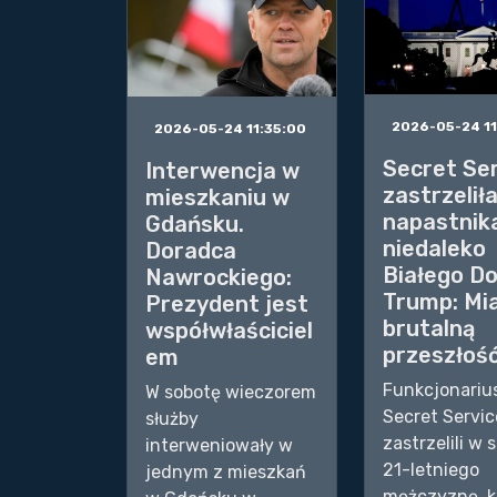
2026-05-24 11
2026-05-24 11:35:00
Secret Se
Interwencja w
zastrzelił
mieszkaniu w
napastnik
Gdańsku.
niedaleko
Doradca
Białego D
Nawrockiego:
Trump: Mia
Prezydent jest
brutalną
współwłaściciel
przeszłoś
em
Funkcjonariu
W sobotę wieczorem
Secret Servic
służby
zastrzelili w 
interweniowały w
21-letniego
jednym z mieszkań
mężczyznę, k