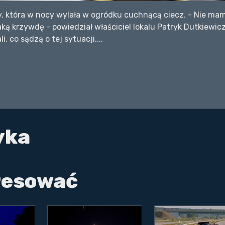
y, która w nocy wylała w ogródku cuchnącą ciecz. - Nie ma
ką krzywdę - powiedział właściciel lokalu Patryk Dutkiewicz
i, co sądzą o tej sytuacji....
yka
eresować