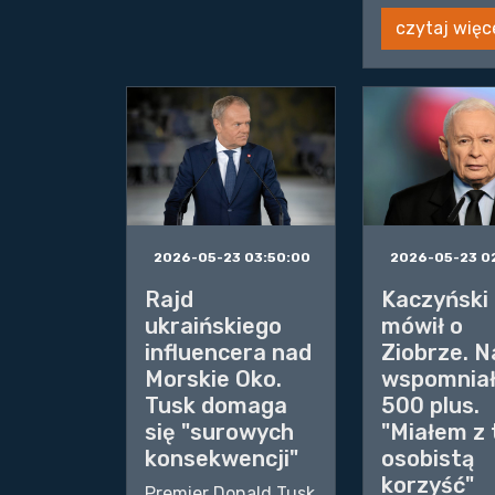
czytaj więc
2026-05-23 03:50:00
2026-05-23 0
Rajd
Kaczyński
ukraińskiego
mówił o
influencera nad
Ziobrze. N
Morskie Oko.
wspomniał
Tusk domaga
500 plus.
się "surowych
"Miałem z
konsekwencji"
osobistą
korzyść"
Premier Donald Tusk