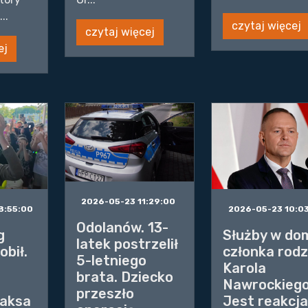
..
czytaj więcej
czytaj więcej
ej
2026-05-23 11:29:00
8:55:00
2026-05-23 10:0
Odolanów. 13-
g
Służby w do
latek postrzelił
obił.
członka rodz
5-letniego
Karola
brata. Dziecko
Nawrockiego
przeszło
Maksa
Jest reakcj