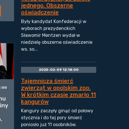
jednego. Obszerne
oświadczenie
Były kandydat Konfederacji w
wyborach prezydenckich
Sławomir Mentzen wydał w
niedzielę obszerne oświadczenie
ws. so...
2025-02-09 12:18:00
Tajemnicza śmierć
zwierząt w opolskim zoo.
3:00
W krótkim czasie zmarło 11
mu
kangurów
iny
Kangury zaczęły ginąć od połowy
stycznia i do tej pory śmierć
.
poniosło już 11 osobników.
a