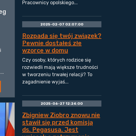
Pracownicy opolskiego...
eg
2025-02-07 02:07:00
Rozpada się twój związek?
Pewnie dostałeś złe
wzorce w domu
i
Czy osoby, których rodzice się
rozwiedli mają większe trudności
..
w tworzeniu trwałej relacji? To
zagadnienie wyjaś...
2025-06-27 12:24:00
Zbigniew Ziobro znowu nie
stawił się przed komisją
ds. Pegasusa. Jest