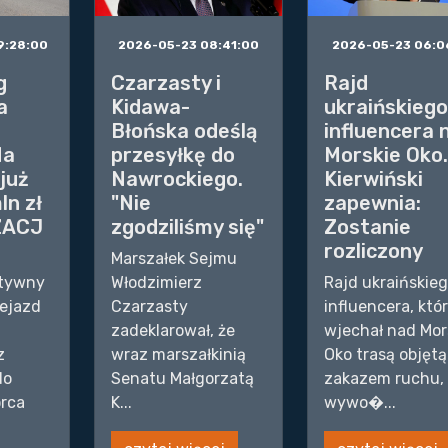
9:28:00
2026-05-23 08:41:00
2026-05-23 06:0
g
Czarzasty i
Rajd
a
Kidawa-
ukraińskieg
Błońska odeślą
influencera 
Na
przesyłkę do
Morskie Oko
już
Nawrockiego.
Kierwiński
ln zł
"Nie
zapewnia:
ZACJ
zgodziliśmy się"
Zostanie
rozliczony
Marszałek Sejmu
atywny
Włodzimierz
Rajd ukraińskie
ejazd
Czarzasty
influencera, któ
zadeklarował, że
wjechał nad Mor
z
wraz marszałkinią
Oko trasą objętą
do
Senatu Małgorzatą
zakazem ruchu,
rca
K...
wywo�...