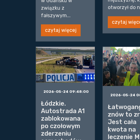
w Gdańsku w
otworzył do n.
związku z
fałszywym...
czytaj więc
czytaj więcej
2026-05-24 09:48:00
2026-05-24 0
Łódzkie.
Łatwogan
Autostrada A1
znów to zr
zablokowana
Jest cała
po czołowym
kwota na
zderzeniu
leczenie 